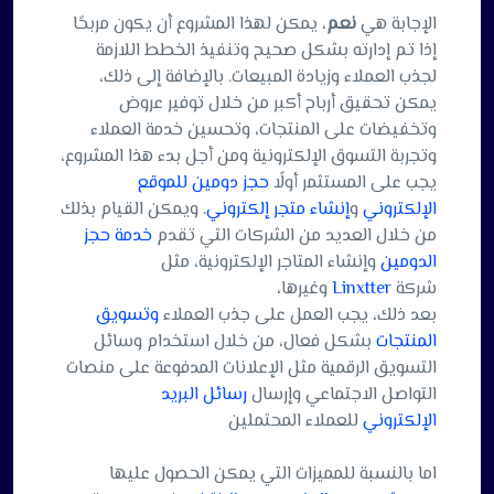
الإجابة هي
نعم
، يمكن لهذا المشروع أن يكون مربحًا
إذا تم إدارته بشكل صحيح وتنفيذ الخطط اللازمة
لجذب العملاء وزيادة المبيعات. بالإضافة إلى ذلك،
يمكن تحقيق أرباح أكبر من خلال توفير عروض
وتخفيضات على المنتجات، وتحسين خدمة العملاء
وتجربة التسوق الإلكترونية ومن أجل بدء هذا المشروع،
يجب على المستثمر أولًا
حجز دومين للموقع
الإلكتروني
و
إنشاء متجر إلكتروني
. ويمكن القيام بذلك
من خلال العديد من الشركات التي تقدم
خدمة حجز
الدومين
وإنشاء المتاجر الإلكترونية، مثل
شركة
Linxtter
وغيرها،
بعد ذلك، يجب العمل على جذب العملاء
وتسويق
المنتجات
بشكل فعال، من خلال استخدام وسائل
التسويق الرقمية مثل الإعلانات المدفوعة على منصات
التواصل الاجتماعي وإرسال
رسائل البريد
الإلكتروني
للعملاء المحتملين
اما بالنسبة للمميزات التي يمكن الحصول عليها